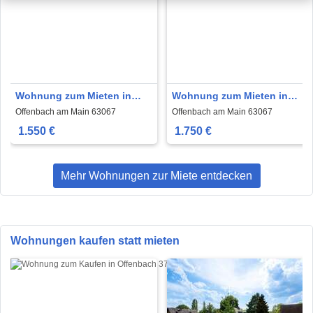
Wohnung zum Mieten in
Wohnung zum Mieten in
Offenbach am Main 1.550 €
Offenbach am Main 1.750 €
Offenbach am Main 63067
Offenbach am Main 63067
86 m²
101.1 m²
1.550 €
1.750 €
Mehr Wohnungen zur Miete entdecken
Wohnungen kaufen statt mieten