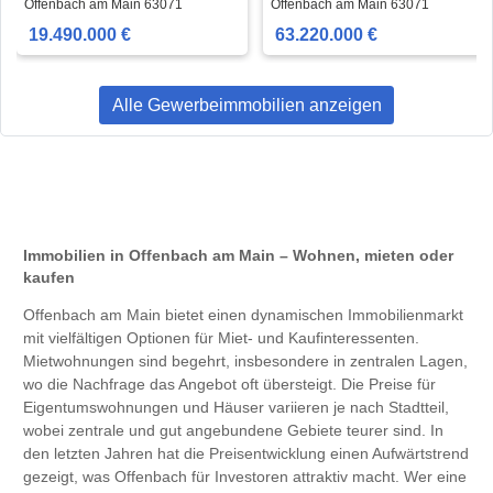
am Main 19.490.000 € 5000
am Main 63.220.000 € 17600
Offenbach am Main 63071
Offenbach am Main 63071
m²
m²
19.490.000 €
63.220.000 €
Alle Gewerbeimmobilien anzeigen
Immobilien in Offenbach am Main – Wohnen, mieten oder
kaufen
Offenbach am Main bietet einen dynamischen Immobilienmarkt
mit vielfältigen Optionen für Miet- und Kaufinteressenten.
Mietwohnungen sind begehrt, insbesondere in zentralen Lagen,
wo die Nachfrage das Angebot oft übersteigt. Die Preise für
Eigentumswohnungen und Häuser variieren je nach Stadtteil,
wobei zentrale und gut angebundene Gebiete teurer sind. In
den letzten Jahren hat die Preisentwicklung einen Aufwärtstrend
gezeigt, was Offenbach für Investoren attraktiv macht. Wer eine