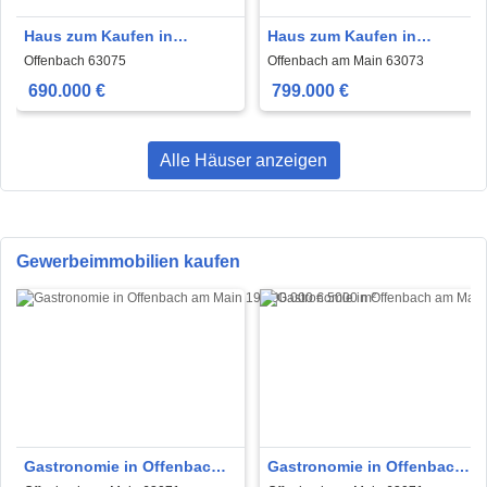
Haus zum Kaufen in
Haus zum Kaufen in
Offenbach 690.000 € 170 m²
Offenbach am Main 799.000
Offenbach 63075
Offenbach am Main 63073
€ 174 m²
690.000 €
799.000 €
Alle Häuser anzeigen
Gewerbeimmobilien kaufen
Gastronomie in Offenbach
Gastronomie in Offenbach