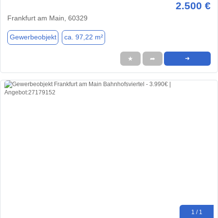
2.500 €
Frankfurt am Main, 60329
Gewerbeobjekt
ca. 97,22 m²
★
➦
➜
1 / 1