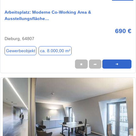
Arbeitsplatz: Moderne Co-Working Area &
Ausstellungsfläche…
690 €
Dieburg, 64807
Gewerbeobjekt
ca. 8.000,00 m²
★
➦
➜