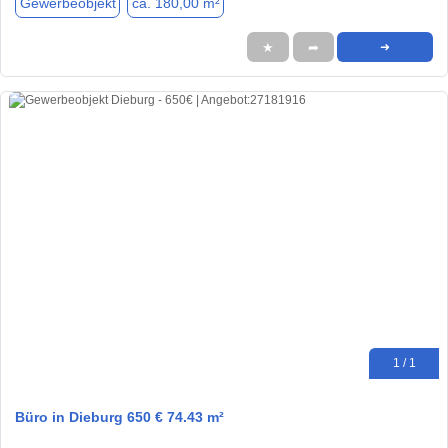
Gewerbeobjekt
ca. 180,00 m²
★
➦
➜
1 / 1
Büro in Dieburg 650 € 74.43 m²