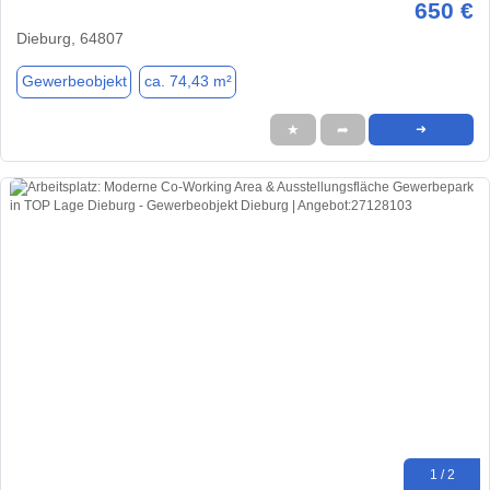
650 €
Dieburg, 64807
Gewerbeobjekt
ca. 74,43 m²
★
➦
➜
1 / 2