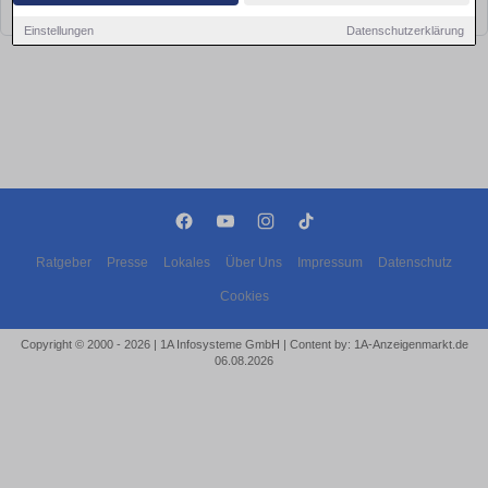
bald wieder vorbei!
Einstellungen
Datenschutzerklärung
Ratgeber
Presse
Lokales
Über Uns
Impressum
Datenschutz
Cookies
Copyright © 2000 - 2026 | 1A Infosysteme GmbH | Content by: 1A-Anzeigenmarkt.de
06.08.2026