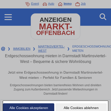
Event
Auto
Immo
Job
ANZEIGEN
MARKT-
OFFENBACH
MARTINSVIERTEL-
ERDGESCHOSSWOHNUNG
❯
IMMOBILIEN
❯
❯
WEST
MIETEN
Erdgeschosswohnung mieten in Darmstadt Martinsviertel-
West – Bequeme & sichere Wohnlösung
Jetzt eine Erdgeschosswohnung in Darmstadt Martinsviertel-
West mieten – Perfekt für Familien & Senioren
Erdgeschosswohnungen bieten barrierefreies Wohnen und direkten
Zugang zum Außenbereich. Jetzt passende Mietwohnungen in
Darmstadt finden!
Leider konnten wir derzeit keine passenden Objekte finden. Schauen Sie
Alle Cookies akzeptieren
Alle Cookies ablehnen
bald wieder vorbei!