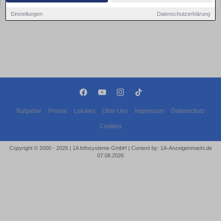
Einstellungen
Datenschutzerklärung
Ratgeber
Presse
Lokales
Über Uns
Impressum
Datenschutz
Cookies
Copyright © 2000 - 2026 | 1A Infosysteme GmbH | Content by: 1A-Anzeigenmarkt.de
07.08.2026