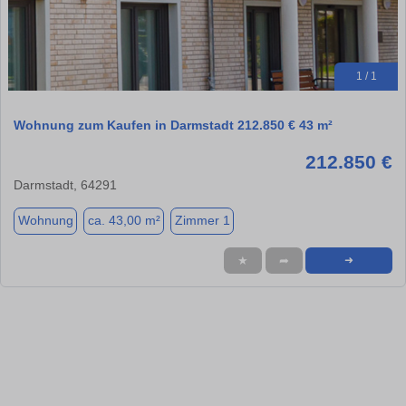
1 / 1
Wohnung zum Kaufen in Darmstadt 212.850 € 43 m²
212.850 €
Darmstadt, 64291
Wohnung
ca. 43,00 m²
Zimmer 1
★
➦
➜