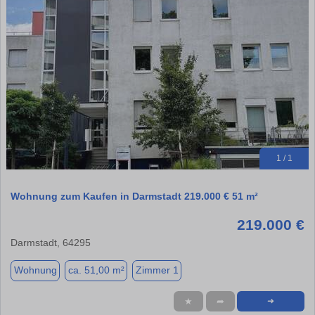
1 / 1
Wohnung zum Kaufen in Darmstadt 219.000 € 51 m²
219.000 €
Darmstadt, 64295
Wohnung
ca. 51,00 m²
Zimmer 1
★
➦
➜