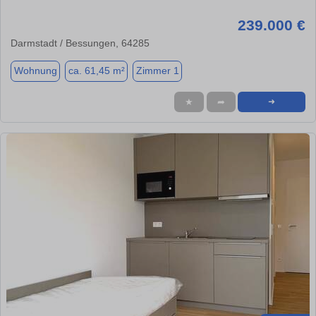
239.000 €
Darmstadt / Bessungen, 64285
Wohnung
ca. 61,45 m²
Zimmer 1
★
➦
➜