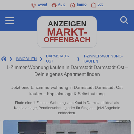
Event
Auto
Immo
Job
ANZEIGEN
MARKT-
OFFENBACH
DARMSTADT-
1-ZIMMER-WOHNUNG-
❯
IMMOBILIEN
❯
❯
OST
KAUFEN
1-Zimmer-Wohnung kaufen in Darmstadt Darmstadt-Ost –
Dein eigenes Apartment finden
Jetzt eine Einzimmerwohnung in Darmstadt Darmstadt-Ost
kaufen – Kapitalanlage & Selbstnutzung
Finde eine 1-Zimmer-Wohnung zum Kauf in Darmstadt! Ideal als
Kapitalanlage, Pendlerwohnung oder für Singles – jetzt Angebote
entdecken.