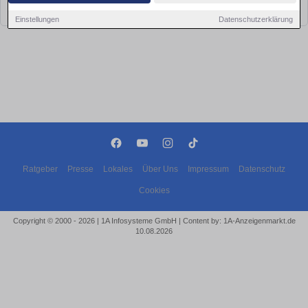
bald wieder vorbei!
Einstellungen
Datenschutzerklärung
Ratgeber
Presse
Lokales
Über Uns
Impressum
Datenschutz
Cookies
Copyright © 2000 - 2026 | 1A Infosysteme GmbH | Content by: 1A-Anzeigenmarkt.de
10.08.2026