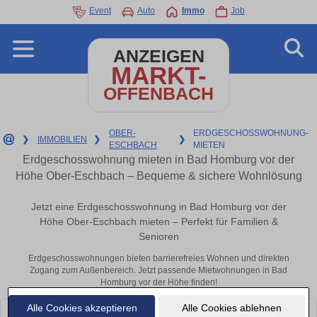
Event
Auto
Immo
Job
ANZEIGEN
MARKT-
OFFENBACH
OBER-
ERDGESCHOSSWOHNUNG-
❯
IMMOBILIEN
❯
❯
ESCHBACH
MIETEN
Erdgeschosswohnung mieten in Bad Homburg vor der
Höhe Ober-Eschbach – Bequeme & sichere Wohnlösung
Jetzt eine Erdgeschosswohnung in Bad Homburg vor der
Höhe Ober-Eschbach mieten – Perfekt für Familien &
Senioren
Erdgeschosswohnungen bieten barrierefreies Wohnen und direkten
Zugang zum Außenbereich. Jetzt passende Mietwohnungen in Bad
Homburg vor der Höhe finden!
Alle Cookies akzeptieren
Alle Cookies ablehnen
Leider konnten wir derzeit keine passenden Objekte finden. Schauen Sie