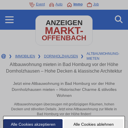
Event
Auto
Immo
Job
ANZEIGEN
MARKT-
OFFENBACH
ALTBAUWOHNUNG-
❯
IMMOBILIEN
❯
DORNHOLZHAUSEN
❯
MIETEN
Altbauwohnung mieten in Bad Homburg vor der Höhe
Dornholzhausen – Hohe Decken & klassische Architektur
Jetzt eine Altbauwohnung in Bad Homburg vor der Höhe
Dornholzhausen mieten – Historischer Charme & stilvolles
Wohnen
Altbauwohnungen überzeugen mit großzügigen Räumen, hohen
Decken und stilvollen Details. Jetzt eine Altbauwohnung zur Miete in
Bad Homburg vor der Höhe finden!
Alle Cookies akzeptieren
Alle Cookies ablehnen
Leider konnten wir derzeit keine passenden Objekte finden. Schauen Sie