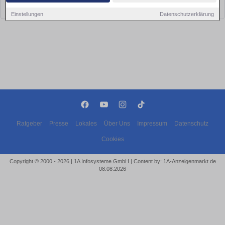
bald wieder vorbei!
Einstellungen
Datenschutzerklärung
Ratgeber
Presse
Lokales
Über Uns
Impressum
Datenschutz
Cookies
Copyright © 2000 - 2026 | 1A Infosysteme GmbH | Content by: 1A-Anzeigenmarkt.de
08.08.2026