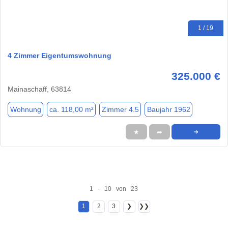
1 / 19
4 Zimmer Eigentumswohnung
325.000 €
Mainaschaff, 63814
Wohnung
ca. 118,00 m²
Zimmer 4.5
Baujahr 1962
★
➦
➜
1 - 10 von 23
1
2
3
❯
❯❯