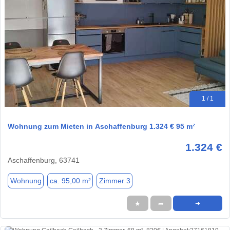
1 / 1
Wohnung zum Mieten in Aschaffenburg 1.324 € 95 m²
1.324 €
Aschaffenburg, 63741
Wohnung
ca. 95,00 m²
Zimmer 3
★
➦
➜