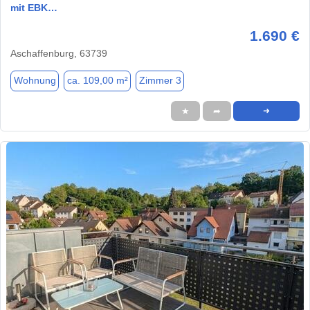
mit EBK…
1.690 €
Aschaffenburg, 63739
Wohnung
ca. 109,00 m²
Zimmer 3
★
➦
➜