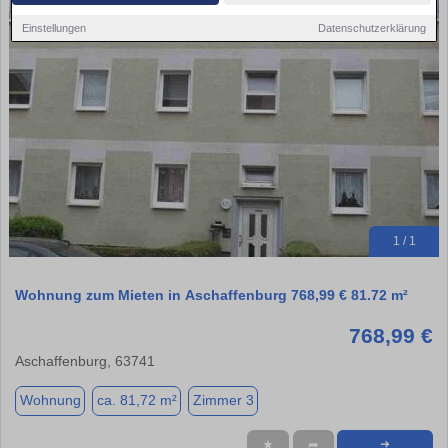
Einstellungen
Datenschutzerklärung
1 / 1
Wohnung zum Mieten in Aschaffenburg 768,99 € 81.72 m²
768,99 €
Aschaffenburg, 63741
Wohnung
ca. 81,72 m²
Zimmer 3
★
➦
➜