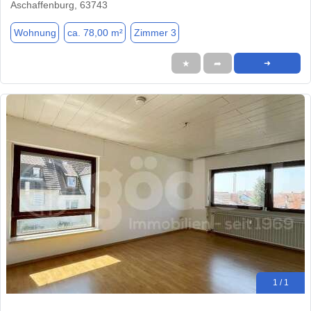
Aschaffenburg, 63743
Wohnung
ca. 78,00 m²
Zimmer 3
★
➦
➜
1 / 1