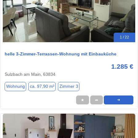
1 / 22
helle 3-Zimmer-Terrassen-Wohnung mit Einbauküche
1.285 €
Sulzbach am Main, 63834
Wohnung
ca. 97,90 m²
Zimmer 3
★
➦
➜