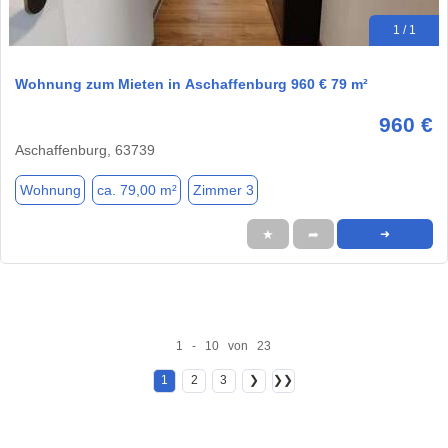
1 / 1
Wohnung zum Mieten in Aschaffenburg 960 € 79 m²
960 €
Aschaffenburg, 63739
Wohnung
ca. 79,00 m²
Zimmer 3
★
➦
➜
1 - 10 von 23
1
2
3
❯
❯❯