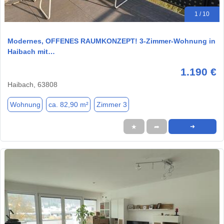
1 / 10
Modernes, OFFENES RAUMKONZEPT! 3-Zimmer-Wohnung in
Haibach mit…
1.190 €
Haibach, 63808
Wohnung
ca. 82,90 m²
Zimmer 3
★
➦
➜