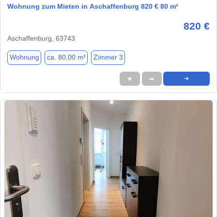
Wohnung zum Mieten in Aschaffenburg 820 € 80 m²
820 €
Aschaffenburg, 63743
Wohnung
ca. 80,00 m²
Zimmer 3
★
➦
➜