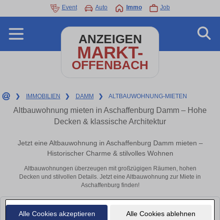
Event
Auto
Immo
Job
ANZEIGEN
MARKT-
OFFENBACH
❯
IMMOBILIEN
❯
DAMM
❯
ALTBAUWOHNUNG-MIETEN
Altbauwohnung mieten in Aschaffenburg Damm – Hohe
Decken & klassische Architektur
Jetzt eine Altbauwohnung in Aschaffenburg Damm mieten –
Historischer Charme & stilvolles Wohnen
Altbauwohnungen überzeugen mit großzügigen Räumen, hohen
Decken und stilvollen Details. Jetzt eine Altbauwohnung zur Miete in
Aschaffenburg finden!
Leider konnten wir derzeit keine passenden Objekte finden. Schauen Sie
Alle Cookies akzeptieren
Alle Cookies ablehnen
bald wieder vorbei!