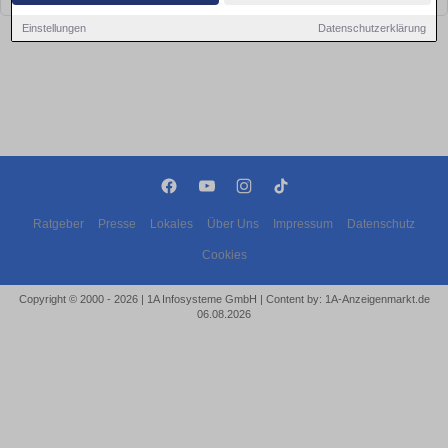
Einstellungen
Datenschutzerklärung
Ratgeber
Presse
Lokales
Über Uns
Impressum
Datenschutz
Cookies
Copyright © 2000 - 2026 | 1A Infosysteme GmbH | Content by: 1A-Anzeigenmarkt.de
06.08.2026