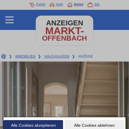
Event
Auto
Immo
Job
ANZEIGEN
MARKT-
OFFENBACH
❯
IMMOBILIEN
❯
HAUS-KAUFEN
❯
ANZEIGE
Alle Cookies akzeptieren
Alle Cookies ablehnen