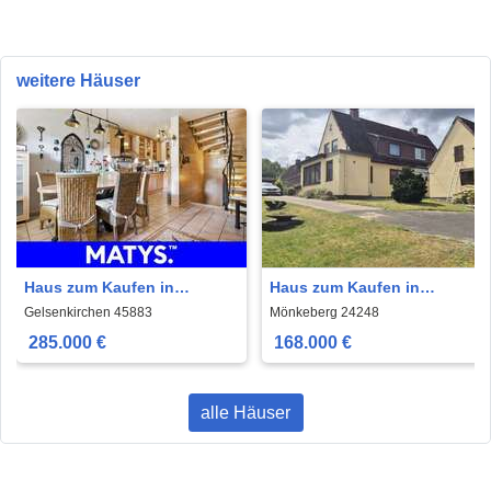
weitere Häuser
Haus zum Kaufen in
Haus zum Kaufen in
Gelsenkirchen 285.000 €
Mönkeberg 168.000 € 101
Gelsenkirchen 45883
Mönkeberg 24248
112 m²
m²
285.000 €
168.000 €
alle Häuser