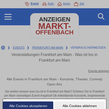
Event
Auto
Immo
Job
ANZEIGEN
MARKT-
OFFENBACH
❯
EVENTS
❯
FRANKFURT-AM-MAIN
❯
VERBRAUCHERMESSEN
Veranstaltungen Frankfurt am Main - Was ist los in
Frankfurt am Main
Events anlegen
Alle Events in Frankfurt am Main - Konzerte, Theater, Comedy
Open Airs
Sie wollen wissen was los ist in Frankfurt am Main? Erleben Sie in Frankfurt
am Main vielseitiges Event-Angebot! Ob mitreißende Konzerte, inspirierende
Theateraufführungen oder aufregende Veranstaltungen in Frankfurt am Main
– hier finden alles im Überblick und Tickets.
Alle Cookies akzeptieren
Alle Cookies ablehnen