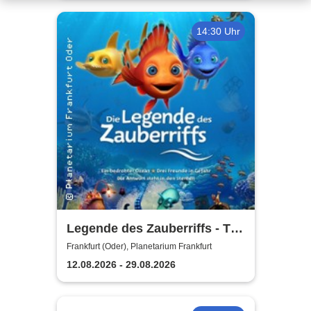
14:30 Uhr
Legende des Zauberriffs - Teil
1 Wie es begann |
Frankfurt (Oder), Planetarium Frankfurt
Planetarium Frankfurt Oder
12.08.2026 - 29.08.2026