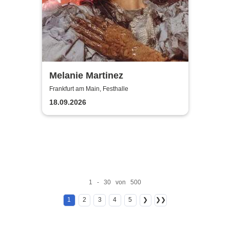
Melanie Martinez
Frankfurt am Main, Festhalle
18.09.2026
1 - 30 von 500
1
2
3
4
5
❯
❯❯