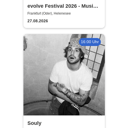
evolve Festival 2026 - Musik,
Tanz,
Frankfurt (Oder), Helenesee
Persönlichkeitsentwicklung
27.08.2026
und Yoga
16:00 Uhr
Souly