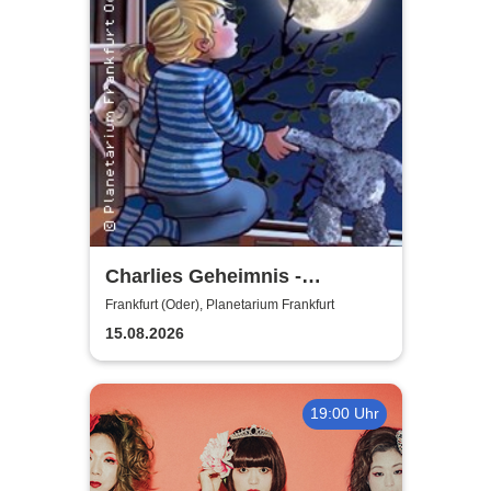
Charlies Geheimnis -
Planetarium Frankfurt (Oder)
Frankfurt (Oder), Planetarium Frankfurt
15.08.2026
19:00 Uhr