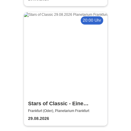
20:00 Uhr
Stars of Classic - Eine
musikalische Zeitreise durch
Frankfurt (Oder), Planetarium Frankfurt
das All
29.08.2026