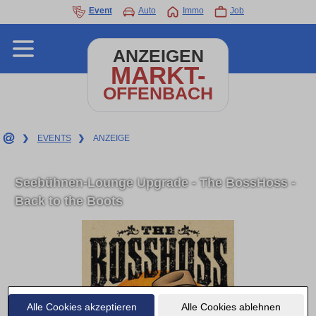
Event
Auto
Immo
Job
ANZEIGEN
MARKT-
OFFENBACH
❯
EVENTS
❯
ANZEIGE
Seebühnen-Lounge Upgrade - The BossHoss -
Back to the Boots
Alle Cookies akzeptieren
Alle Cookies ablehnen