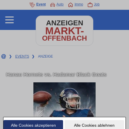
Event
Auto
Immo
Job
ANZEIGEN
MARKT-
OFFENBACH
❯
EVENTS
❯
ANZEIGE
Hanau Hornets vs. Hadamar Black Goats
Alle Cookies akzeptieren
Alle Cookies ablehnen